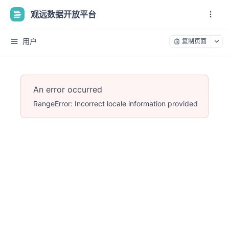
观远数据开放平台
用户
复制页面
An error occurred
RangeError: Incorrect locale information provided