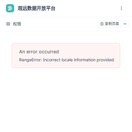
观远数据开放平台
权限
复制页面
An error occurred
RangeError: Incorrect locale information provided