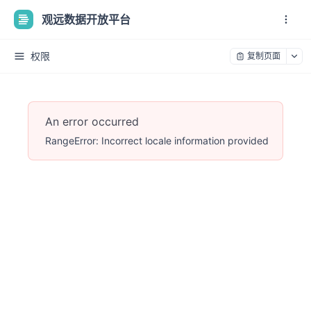
观远数据开放平台
权限
复制页面
An error occurred
RangeError: Incorrect locale information provided