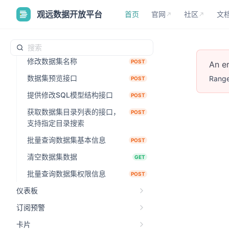
首页
官网
社区
文
修改数据集schema
POST
观远数据开放平台
首页
官网
社区
文
更新数据集
POST
修改数据集字段别名
POST
修改数据集名称
POST
An e
数据集预览接口
Range
POST
提供修改SQL模型结构接口
POST
获取数据集目录列表的接口，
POST
支持指定目录搜索
批量查询数据集基本信息
POST
清空数据集数据
GET
批量查询数据集权限信息
POST
仪表板
订阅预警
卡片