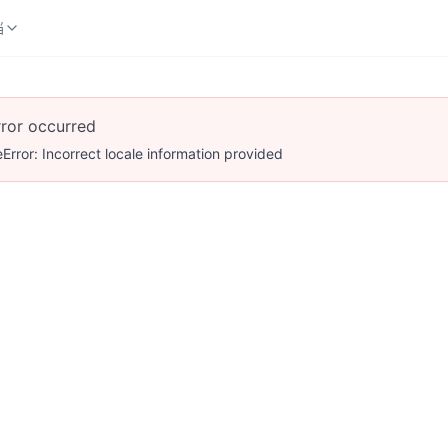
档
档
rror occurred
Error: Incorrect locale information provided