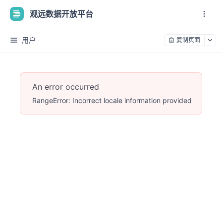
观远数据开放平台
用户
复制页面
An error occurred
RangeError: Incorrect locale information provided