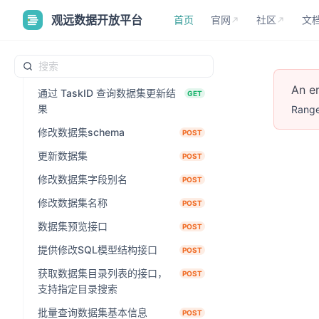
首页
官网
社区
文
观远数据开放平台
首页
官网
社区
文
创建数据集
POST
更新数据集字段注释
POST
触发数据集读取数据文件并更新
GET
An e
通过 TaskID 查询数据集更新结
GET
果
Range
修改数据集schema
POST
更新数据集
POST
修改数据集字段别名
POST
修改数据集名称
POST
数据集预览接口
POST
提供修改SQL模型结构接口
POST
获取数据集目录列表的接口，
POST
支持指定目录搜索
批量查询数据集基本信息
POST