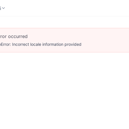
档
档
rror occurred
Error: Incorrect locale information provided