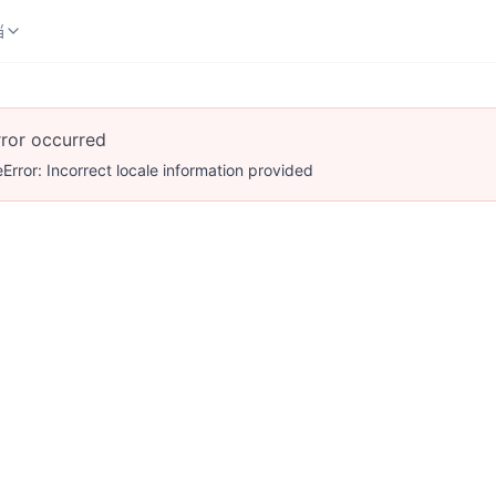
档
档
rror occurred
Error: Incorrect locale information provided