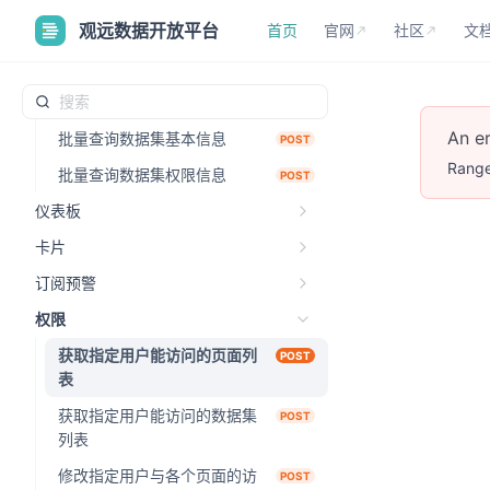
数据集预览接口
POST
首页
官网
社区
文
观远数据开放平台
首页
官网
社区
文
提供修改SQL模型结构接口
POST
获取数据集目录列表的接口，
POST
支持指定目录搜索
An e
批量查询数据集基本信息
POST
Range
批量查询数据集权限信息
POST
仪表板
卡片
订阅预警
权限
获取指定用户能访问的页面列
POST
表
获取指定用户能访问的数据集
POST
列表
修改指定用户与各个页面的访
POST